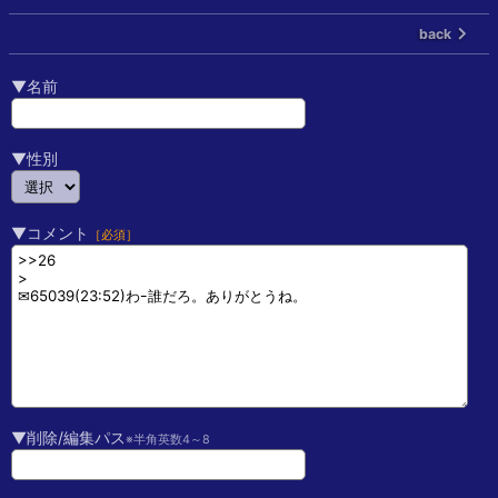
back
▼名前
▼性別
▼コメント
［必須］
▼削除/編集パス
※半角英数4～8