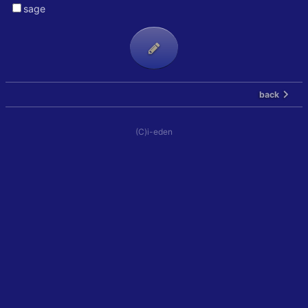
sage
back
(C)i-eden