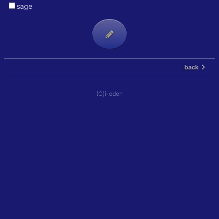
sage
back
(C)i-eden