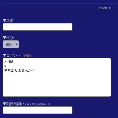
back
▼名前
▼性別
▼コメント
［必須］
▼削除/編集パス
※半角英数4～8