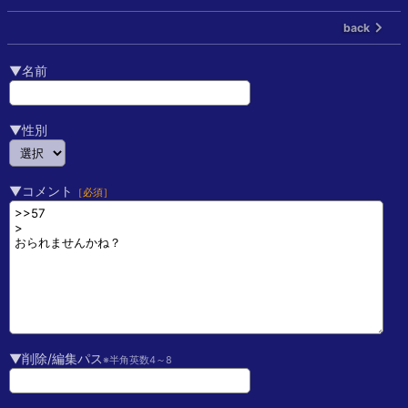
back
▼名前
▼性別
▼コメント
［必須］
▼削除/編集パス
※半角英数4～8