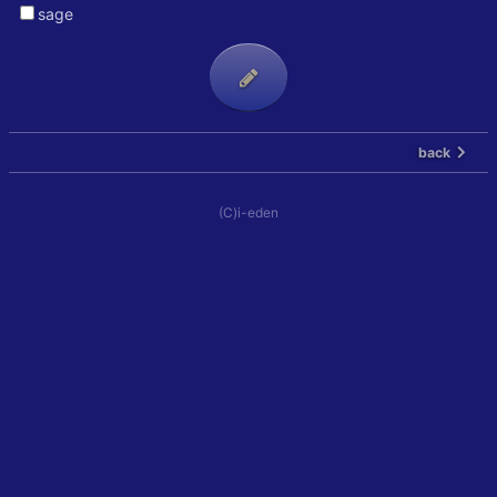
sage
back
(C)i-eden