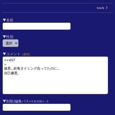
back
▼名前
▼性別
▼コメント
［必須］
▼削除/編集パス
※半角英数4～8