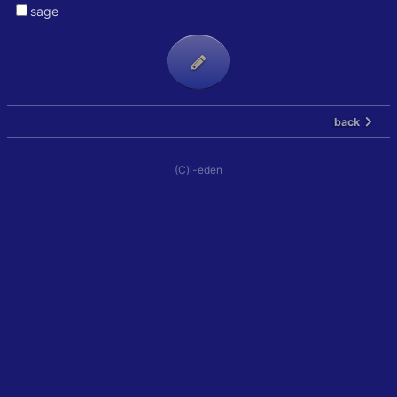
sage
back
(C)i-eden