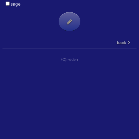
sage
back
(C)i-eden