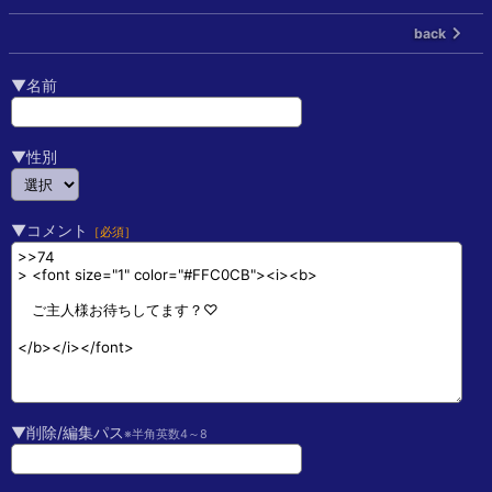
back
▼名前
▼性別
▼コメント
［必須］
▼削除/編集パス
※半角英数4～8