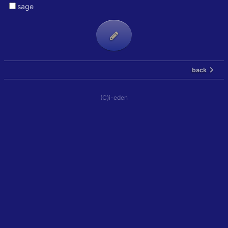
sage
back
(C)i-eden