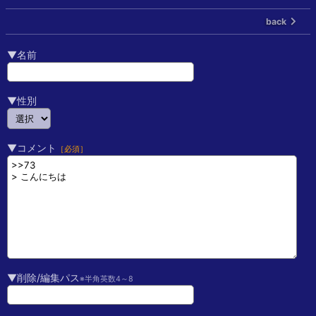
back
▼名前
▼性別
▼コメント
［必須］
▼削除/編集パス
※半角英数4～8