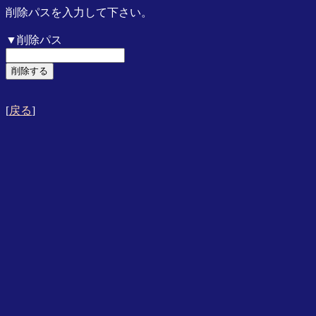
削除パスを入力して下さい。
▼削除パス
[
戻る
]