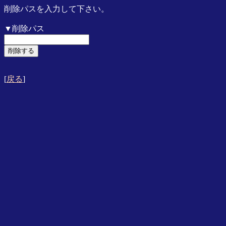
削除パスを入力して下さい。
▼削除パス
[
戻る
]