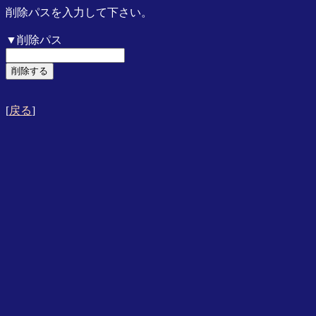
削除パスを入力して下さい。
▼削除パス
[
戻る
]