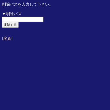
削除パスを入力して下さい。
▼削除パス
[
戻る
]