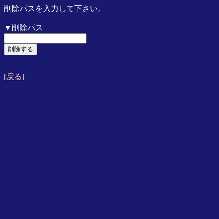
削除パスを入力して下さい。
▼削除パス
[
戻る
]