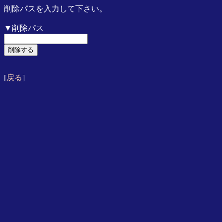
削除パスを入力して下さい。
▼削除パス
[
戻る
]