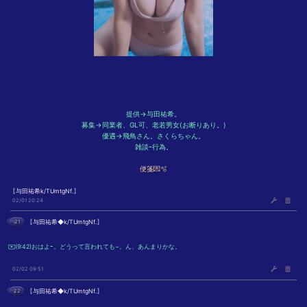
提供→与田祐希。
募集→同業者、GL可、老若男女(お断りあり。)
優遇→飛鳥さん。さくらちゃん。
雑談ｰ行為。
便箋💌🫧
【
与田祐希k/TUmtgNf.
】
02/01 20:24
21
【
与田祐希◆k/TUmtgNf.
】
✉️(9:42)おはよｰ。どうって言われても~。ん、あんまりかな。
02/02 09:51
22
【
与田祐希◆k/TUmtgNf.
】