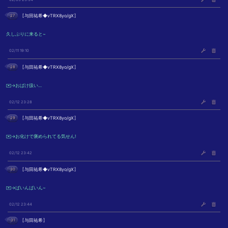
27
【
与田祐希◆vTRX8yo/gX
】
久しぶりに来ると~
02/11 19:10
28
【
与田祐希◆vTRX8yo/gX
】
✉️→おばけ扱い…
02/12 23:28
29
【
与田祐希◆vTRX8yo/gX
】
✉️→お化けで褒められてる気せん!
02/12 23:42
30
【
与田祐希◆vTRX8yo/gX
】
✉️→ばいんばいん~
02/12 23:44
31
【
与田祐希
】