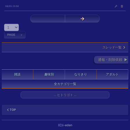
08/05 23:56
←
→
スレッド一覧
通報・削除依頼 ►
雑談
趣味別
なりきり
アダルト
全カテゴリ一覧
… ヒトリゴト …
TOP
(C)i-eden