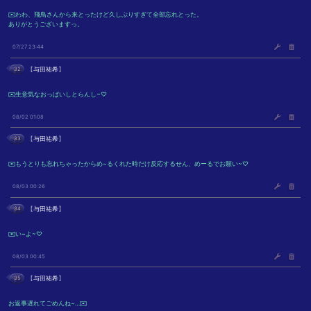
✉️わわ、飛鳥さんから来とったけど久しぶりすぎて全部忘れとった。
ありがとうございますっ。
07/27 23:44
32
【
与田祐希
】
✉️生意気なおっぱいしとらんし~♡
08/02 01:08
33
【
与田祐希
】
✉️もうとりも忘れちゃったからめ~るくれた時だけ反応するせん、めーるでお願い~♡
08/03 00:26
34
【
与田祐希
】
✉️い~よ~♡
08/03 00:45
35
【
与田祐希
】
お返事遅れてごめんね~…✉️