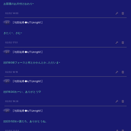
お部屋のお片付けおわりｰ
02/02 14:00
23
【
与田祐希◆k/TUmtgNf.
】
きたくｰ、さむｰ
02/02 17:51
24
【
与田祐希◆k/TUmtgNf.
】
✉️(18:08)フォースと何とかかんとか…ただいまｰ
02/02 18:19
25
【
与田祐希◆k/TUmtgNf.
】
✉️(19:24)わーい、ありがとう♡
02/02 19:28
26
【
与田祐希◆k/TUmtgNf.
】
✉️(23:52)わｰ誰だろ。ありがとうね。
02/03 23:54