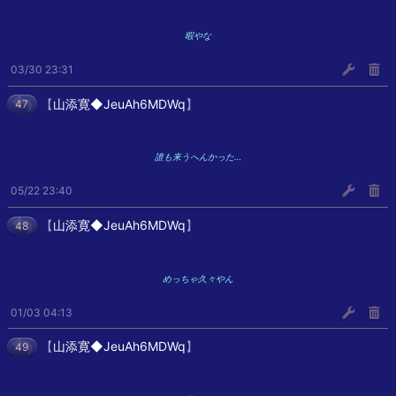
暇やな
03/30 23:31
【
山添寛◆JeuAh6MDWq
】
47
誰も来うへんかった…
05/22 23:40
【
山添寛◆JeuAh6MDWq
】
48
めっちゃ久々やん
01/03 04:13
【
山添寛◆JeuAh6MDWq
】
49