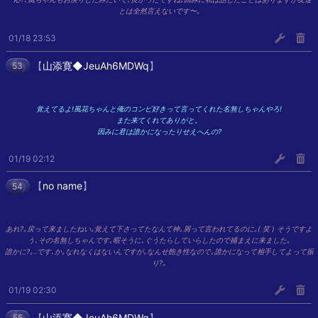
とは全然言えないです〜｡
01/18 23:53
【
山添寛◆JeuAh6MDWq
】
53
覚えてるよ!風花ちゃんと俺のコンビ好きって言ってくれた名無しちゃんやろ!
また来てくれてありがと。
因みに君は誰かになったりせえへんの?
01/19 02:12
【
no name
】
54
あれ?｡戻って来ましたねい｡覚えて下さってたなんて神｡屑って言われてるのに｡( 笑 ) そうですよ
う､その名無しちゃんです｡暇そうに､ぐうたらしていらしたので捕まえに来ました｡
誰かに?｡‥です､か｡なれなくはないんですが｡なんせ飽き性なので｡誰かになって相手してよって振
り?｡
01/19 02:30
【
山添寛◆JeuAh6MDWq
】
55