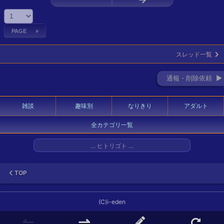
スレッド一覧
通報・削除依頼 ►
雑談
趣味別
なりきり
アダルト
全カテゴリ一覧
… ヒトリゴト …
TOP
(C)i-eden
↼
⇀