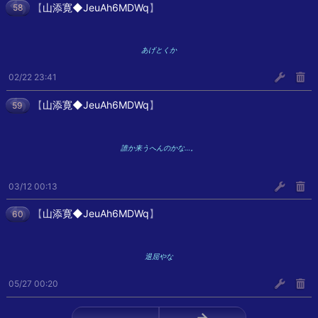
【
山添寛◆JeuAh6MDWq
】
58
あげとくか
02/22 23:41
【
山添寛◆JeuAh6MDWq
】
59
誰か来うへんのかな…。
03/12 00:13
【
山添寛◆JeuAh6MDWq
】
60
退屈やな
05/27 00:20
←
→